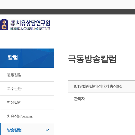
극동방송칼럼
칼럼
원장칼럼
[CTS 힐링칼럼] 정태기 총장 9-1
교수논단
관리자
학생칼럼
치유상담Seminar
방송칼럼