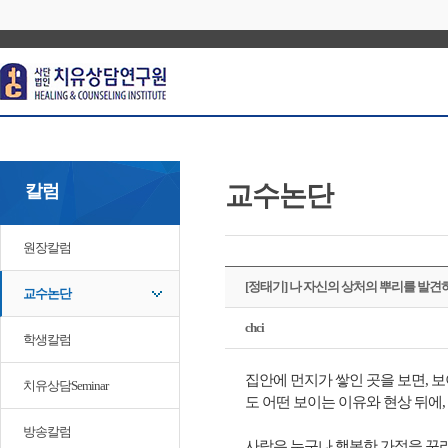
교수논단
칼럼
원장칼럼
[정태기] 나 자신의 상처의 뿌리를 발견
교수논단
chci
학생칼럼
집안에 먼지가 쌓인 곳을 보면, 
치유상담Seminar
도 어떤 보이는 이유와 현상 뒤에
방송칼럼
사람은 누구나 행복한 가정을 꾸리