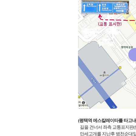
(평택역 에스칼레이타를 타고내
길을 건너서 좌측 교통표지판(법원
만세고개를 지난후 병천순대앞 하차 →