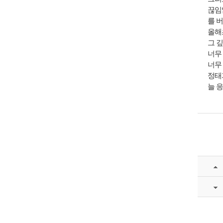
끊임
를 
올해
그 
너무
너무
정태
늘 