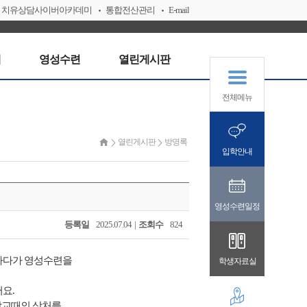
치유상담사이버아카데미
통합전산관리
E-mail
내
영성수련
열린게시판
전체메뉴
열린게시판
방명록
입학안내
영성수련일정
등록일
2025.07.04 |
조회수
824
하다가 영성수련을
학생자료실
요.
중학교때의 상처를