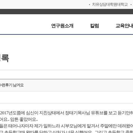
치유상담대학원대학교
연구원소개
칼럼
교육안
명록
수련후기 남겨요
 2017년도쯤에 심신이 지친상태에서 정태기목사님 유튜브를 보고 듣기만
요.. 암튼 좋았어요..
들은 태어나자마자 제가 일하느라 시부모님에게 맡겨서 주말에만 데려왔어
고 초등학교때 왕따를 당하고 상처가 너무 심했어요.. 그리고 초등학교 