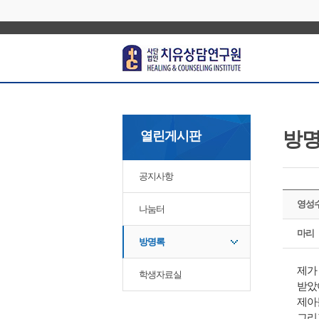
방
열린게시판
공지사항
영성
나눔터
마리
방명록
제가
학생자료실
받았어
제아
그리