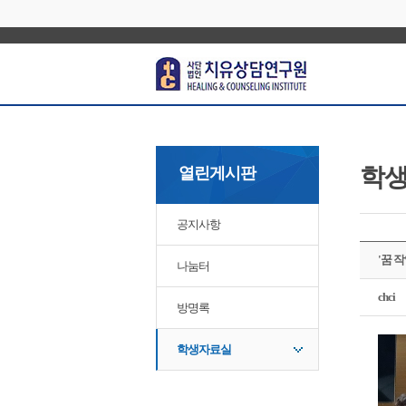
학
열린게시판
공지사항
'꿈 작
나눔터
chci
방명록
학생자료실