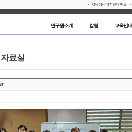
치유상담대학원대학교
연구원소개
칼럼
교육안
생자료실
업'