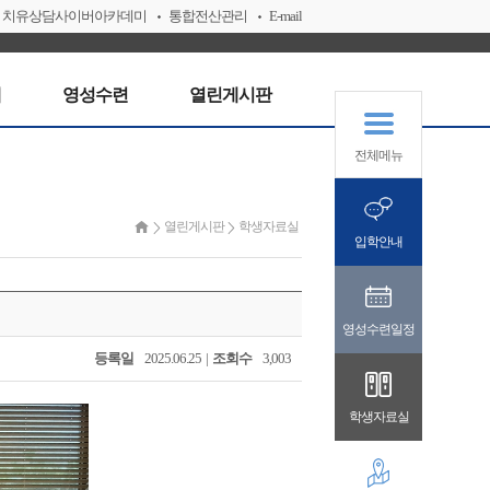
치유상담사이버아카데미
통합전산관리
E-mail
내
영성수련
열린게시판
전체메뉴
열린게시판
학생자료실
입학안내
영성수련일정
등록일
2025.06.25 |
조회수
3,003
학생자료실