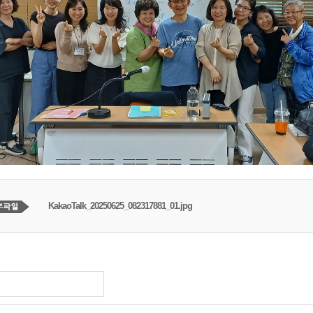
KakaoTalk_20250625_082317881_01.jpg